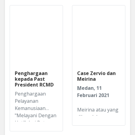
Penghargaan
Case Zervio dan
kepada Past
Meirina
President RCMD
Medan, 11
Penghargaan
Februari 2021
Pelayanan
Kemanusiaan
Meirina atau yang
"Melayani Dengan
dikenal dengan
Hati" dari Rotary
nama A Cheng (40
International
tahun) yang